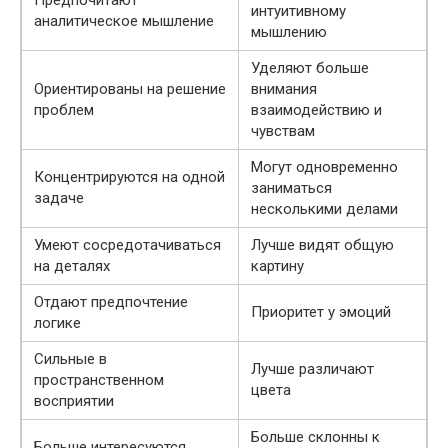
Предпочитают
интуитивному
аналитическое мышление
мышлению
Уделяют больше
Ориентированы на решение
внимания
проблем
взаимодействию и
чувствам
Могут одновременно
Концентрируются на одной
заниматься
задаче
несколькими делами
Умеют сосредотачиваться
Лучше видят общую
на деталях
картину
Отдают предпочтение
Приоритет у эмоций
логике
Сильные в
Лучше различают
пространственном
цвета
восприятии
Больше склонны к
Больше интересуются