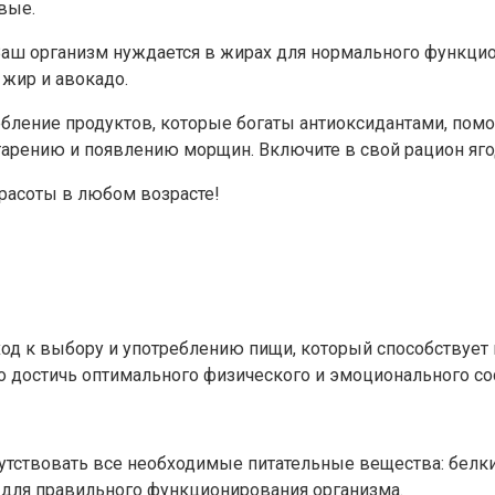
овые.
Ваш организм нуждается в жирах для нормального функцио
жир и авокадо.
ребление продуктов, которые богаты антиоксидантами, по
арению и появлению морщин. Включите в свой рацион яго
красоты в любом возрасте!
од к выбору и употреблению пищи, который способствует
достичь оптимального физического и эмоционального сос
тствовать все необходимые питательные вещества: белки
для правильного функционирования организма.