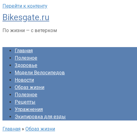
Перейти к контенту
Bikesgate.ru
По жизни — с ветерком
Главная
Полезное
Здоровье
Модели Велосипедов
Новости
Образ жизни
Полезное
Рецепты
Упражнения
Экипировка для езды
Главная
»
Образ жизни