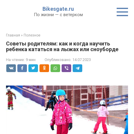
Перейти
Bikesgate.ru
к
По жизни — с ветерком
контенту
Главная
»
Полезное
Советы родителям: как и когда научить
ребенка кататься на лыжах или сноуборде
На чтение:
9 мин
Опубликовано:
14.07.2023