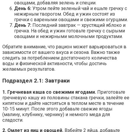
овощами, добавляя зелень и специи.
День 6:
Утром пейте зеленый чай и ешьте гречку с
нежирным творогом. Обед и ужин состоят из
гречки с вареными овощами и свежими огурцами.
День 7:
Последний завтрак — хрустящий яблоко и
гречка. На обед и ужин готовьте гречку с сырыми
овощами и нежирными молочными продуктами.
Обратите внимание, что рацион может варьироваться в
зависимости от вашего вкуса и сезона. Важно также
следить за потреблением достаточного количества
воды и физической активности, чтобы достичь
желаемых результатов.
Подраздел 2.1: Завтраки
1. Гречневая каша со свежими ягодами.
Приготовьте
гречневую кашу из половины стакана гречки, залейте ее
кипятком и дайте настояться в теплом месте в течение
10-15 минут. После этого добавьте свежие ягоды
(малину, клубнику, чернику) и немного меда для
сладости.
2. Омлет из яиц и овощей.
Взбейте 2 яйца, добавьте