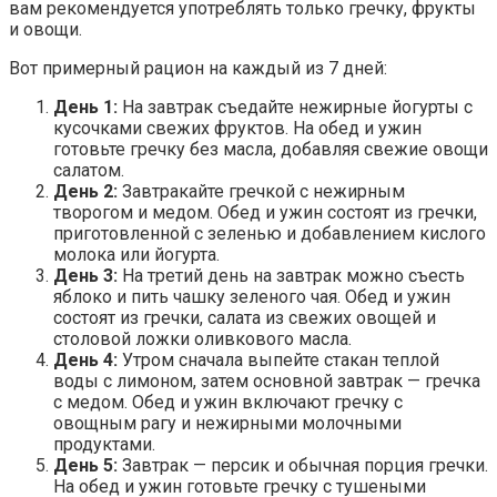
вам рекомендуется употреблять только гречку, фрукты
и овощи.
Вот примерный рацион на каждый из 7 дней:
День 1:
На завтрак съедайте нежирные йогурты с
кусочками свежих фруктов. На обед и ужин
готовьте гречку без масла, добавляя свежие овощи
салатом.
День 2:
Завтракайте гречкой с нежирным
творогом и медом. Обед и ужин состоят из гречки,
приготовленной с зеленью и добавлением кислого
молока или йогурта.
День 3:
На третий день на завтрак можно съесть
яблоко и пить чашку зеленого чая. Обед и ужин
состоят из гречки, салата из свежих овощей и
столовой ложки оливкового масла.
День 4:
Утром сначала выпейте стакан теплой
воды с лимоном, затем основной завтрак — гречка
с медом. Обед и ужин включают гречку с
овощным рагу и нежирными молочными
продуктами.
День 5:
Завтрак — персик и обычная порция гречки.
На обед и ужин готовьте гречку с тушеными