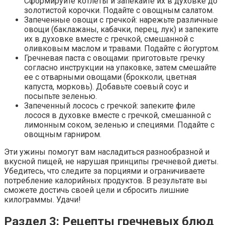
Сформируйте котлеты и запекайте их в духовке до
золотистой корочки. Подайте с овощным салатом.
Запеченные овощи с гречкой: нарежьте различные
овощи (баклажаны, кабачки, перец, лук) и запеките
их в духовке вместе с гречкой, смешанной с
оливковым маслом и травами. Подайте с йогуртом.
Гречневая паста с овощами: приготовьте гречку
согласно инструкции на упаковке, затем смешайте
ее с отварными овощами (брокколи, цветная
капуста, морковь). Добавьте соевый соус и
посыпьте зеленью.
Запеченный лосось с гречкой: запеките филе
лосося в духовке вместе с гречкой, смешанной с
лимонным соком, зеленью и специями. Подайте с
овощным гарниром.
Эти ужины помогут вам насладиться разнообразной и
вкусной пищей, не нарушая принципы гречневой диеты.
Убедитесь, что следите за порциями и ограничиваете
потребление калорийных продуктов. В результате вы
сможете достичь своей цели и сбросить лишние
килограммы. Удачи!
Раздел 3: Рецепты гречневых блюд