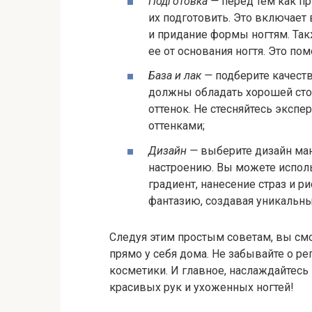
Подготовка —
перед тем как пр
их подготовить. Это включает 
и придание формы ногтям. Так
ее от основания ногтя. Это по
База и лак —
подберите качеств
должны обладать хорошей сто
оттенок. Не стесняйтесь эксп
оттенками;
Дизайн —
выберите дизайн ман
настроению. Вы можете исполь
градиент, нанесение страз и р
фантазию, создавая уникальн
Следуя этим простым советам, вы см
прямо у себя дома. Не забывайте о р
косметики. И главное, наслаждайтесь
красивых рук и ухоженных ногтей!