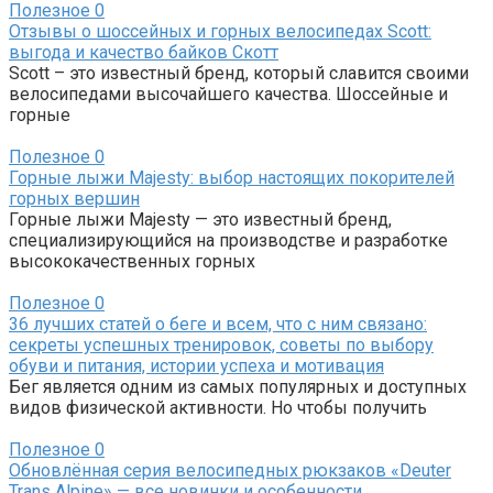
Полезное
0
Отзывы о шоссейных и горных велосипедах Scott:
выгода и качество байков Скотт
Scott – это известный бренд, который славится своими
велосипедами высочайшего качества. Шоссейные и
горные
Полезное
0
Горные лыжи Majesty: выбор настоящих покорителей
горных вершин
Горные лыжи Majesty — это известный бренд,
специализирующийся на производстве и разработке
высококачественных горных
Полезное
0
36 лучших статей о беге и всем, что с ним связано:
секреты успешных тренировок, советы по выбору
обуви и питания, истории успеха и мотивация
Бег является одним из самых популярных и доступных
видов физической активности. Но чтобы получить
Полезное
0
Обновлённая серия велосипедных рюкзаков «Deuter
Trans Alpine» — все новинки и особенности