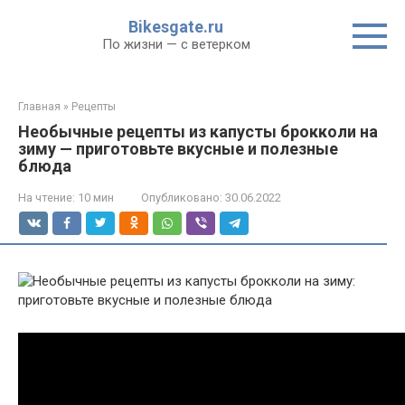
Перейти
Bikesgate.ru
к
По жизни — с ветерком
контенту
Главная
»
Рецепты
Необычные рецепты из капусты брокколи на
зиму — приготовьте вкусные и полезные
блюда
На чтение:
10 мин
Опубликовано:
30.06.2022