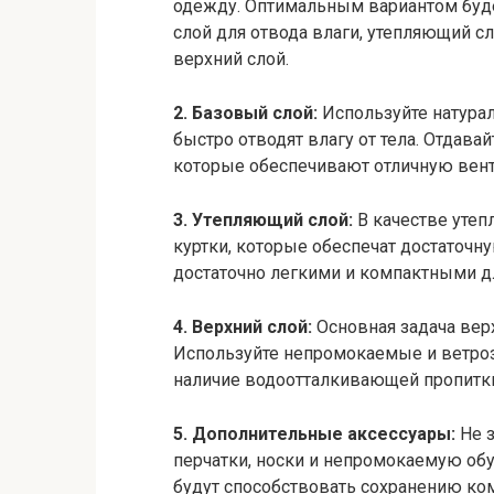
одежду. Оптимальным вариантом буде
слой для отвода влаги, утепляющий с
верхний слой.
2. Базовый слой:
Используйте натура
быстро отводят влагу от тела. Отдава
которые обеспечивают отличную вент
3. Утепляющий слой:
В качестве уте
куртки, которые обеспечат достаточн
достаточно легкими и компактными д
4. Верхний слой:
Основная задача верх
Используйте непромокаемые и ветроз
наличие водоотталкивающей пропитки
5. Дополнительные аксессуары:
Не 
перчатки, носки и непромокаемую обу
будут способствовать сохранению ко