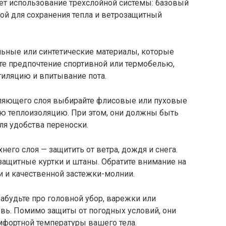
т использование трехслойной системы: базовый
лой для сохранения тепла и ветрозащитный
льные или синтетические материалы, которые
йте предпочтение спортивной или термобелью,
иляцию и впитывание пота.
пляющего слоя выбирайте флисовые или пуховые
ую теплоизоляцию. При этом, они должны быть
ля удобства переноски.
него слоя — защитить от ветра, дождя и снега.
ащитные куртки и штаны. Обратите внимание на
 и качественной застежки-молнии.
забудьте про головной убор, варежки или
вь. Помимо защиты от погодных условий, они
мфортной температуры вашего тела.