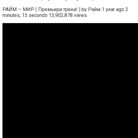
РАЙМ — МИР ( Премьера трека! ) by Райм 1 year ago 2
minutes, 15 seconds 13,902,878 views