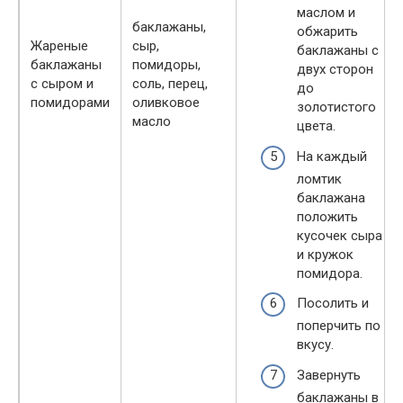
маслом и
баклажаны,
обжарить
Жареные
сыр,
баклажаны с
баклажаны
помидоры,
двух сторон
с сыром и
соль, перец,
до
помидорами
оливковое
золотистого
масло
цвета.
На каждый
ломтик
баклажана
положить
кусочек сыра
и кружок
помидора.
Посолить и
поперчить по
вкусу.
Завернуть
баклажаны в