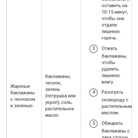
оставить на
10-15 минут,
чтобы они
отдали
лишнюю
горечь.
Отжать
баклажаны,
чтобы
удалить
лишнюю
баклажаны,
влагу.
чеснок,
Жареные
зелень
Разогреть
баклажаны
(петрушка или
с чесноком
сковороду с
укроп), соль,
и зеленью
растительным
растительное
маслом.
масло
Обжарить
баклажаны с
двух сторон