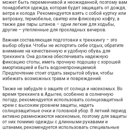
может быть переменчивой и неожиданной, поэтому вам
понадобится одежда, которая будет защищать от дождя,
ветра и холода. Рекомендуется взять с собой куртку или
ветровку, термобелье, свитер или флисовую кофту, а
также две пары штанов – одни легкие для ходьбы,
другие – утепленные для прохладных вечеров.
Важная составляющая подготовки к треккингу – это
выбор обуви. Чтобы не испортить себе отдых, обратите
внимание на качественную и удобную обувь для
треккинга. Она должна обеспечивать надежную
фиксацию стопы, иметь прочную подошву с хорошей
амортизацией и быть водонепроницаемой.
Предпочтение стоит отдать закрытой обуви, чтобы
избежать возможных травм и повреждений.
Также не забудьте о защите от солнца и насекомых. Во
время треккинга в Адыгее, особенно в солнечную
погоду, рекомендуется использовать солнцезащитный
крем с высоким уровнем защиты, надеть
солнцезащитные очки и головной убор. В летний период
активно размножаются насекомые, поэтому для защиты
от них помимо одежды с длинными рукавами и
штанами, рекомендуется использовать специальные