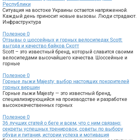
Республики
Ситуация на востоке Украины остается напряженной.
Каждый день приносит новые вызовы. Люди страдают.
Инфраструктура
Полезное
0
Отзывы о шоссейных и горных велосипедах Scott:
выгода и качество байков Скотт
Scott – это известный бренд, который славится своими
велосипедами высочайшего качества. Шоссейные и
горные
Полезное
0
Горные лыжи Majesty: выбор настоящих покорителей
горных вершин
Горные лыжи Majesty — это известный бренд,
специализирующийся на производстве и разработке
высококачественных горных
Полезное
0
36 лучших статей о беге и всем, что с ним связано:
секреты успешных тренировок, советы по выбору
обуви и питания, истории успеха и мотивация