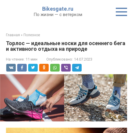
Перейти
Bikesgate.ru
к
По жизни — с ветерком
контенту
Главная
»
Полезное
Торлос — идеальные носки для осеннего бега
и активного отдыха на природе
На чтение:
11 мин
Опубликовано:
14.07.2023