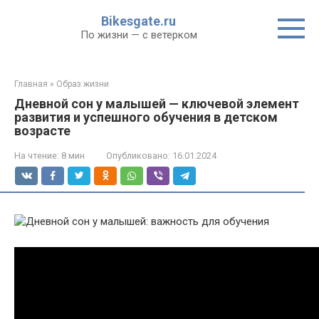
Перейти
Bikesgate.ru
к
По жизни — с ветерком
контенту
Главная
»
Образ жизни
Дневной сон у малышей — ключевой элемент
развития и успешного обучения в детском
возрасте
На чтение:
8 мин
Опубликовано:
16.01.2024