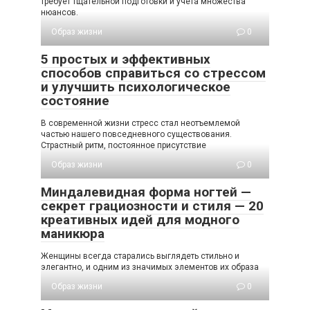
требует тщательной подготовки и учета множества
нюансов.
Образ жизни
0
5 простых и эффективных
способов справиться со стрессом
и улучшить психологическое
состояние
В современной жизни стресс стал неотъемлемой
частью нашего повседневного существования.
Страстный ритм, постоянное присутствие
Образ жизни
0
Миндалевидная форма ногтей —
секрет грациозности и стиля — 20
креативных идей для модного
маникюра
Женщины всегда старались выглядеть стильно и
элегантно, и одним из значимых элементов их образа
Образ жизни
0