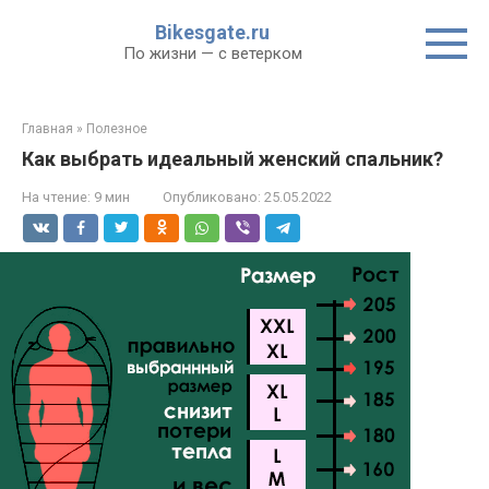
Перейти
Bikesgate.ru
к
По жизни — с ветерком
контенту
Главная
»
Полезное
Как выбрать идеальный женский спальник?
На чтение:
9 мин
Опубликовано:
25.05.2022