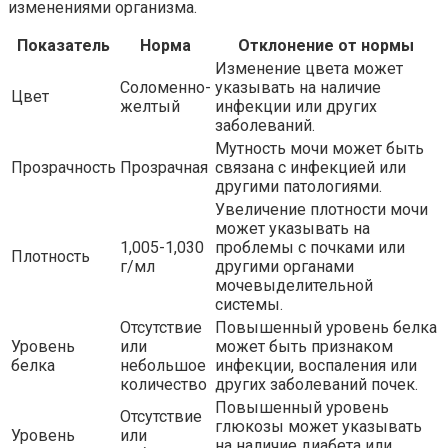
изменениями организма.
Показатель
Норма
Отклонение от нормы
Изменение цвета может
Соломенно-
указывать на наличие
Цвет
желтый
инфекции или других
заболеваний.
Мутность мочи может быть
Прозрачность
Прозрачная
связана с инфекцией или
другими патологиями.
Увеличение плотности мочи
может указывать на
1,005-1,030
проблемы с почками или
Плотность
г/мл
другими органами
мочевыделительной
системы.
Отсутствие
Повышенный уровень белка
Уровень
или
может быть признаком
белка
небольшое
инфекции, воспаления или
количество
других заболеваний почек.
Повышенный уровень
Отсутствие
глюкозы может указывать
Уровень
или
на наличие диабета или