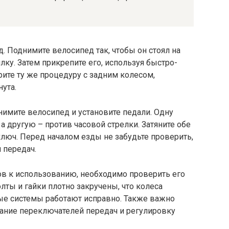
. Поднимите велосипед так, чтобы он стоял на
лку. Затем прикрепите его, используя быстро-
ите ту же процедуру с задним колесом,
ута.
нимите велосипед и установите педали. Одну
 а другую – против часовой стрелки. Затяните обе
ключ. Перед началом езды не забудьте проверить,
 передач.
тов к использованию, необходимо проверить его
олты и гайки плотно закручены, что колеса
ые системы работают исправно. Также важно
ание переключателей передач и регулировку