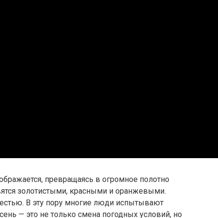
еображается, превращаясь в огромное полотно
овятся золотистыми, красными и оранжевыми.
жестью. В эту пору многие люди испытывают
сень — это не только смена погодных условий, но