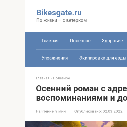
Перейти
к
Bikesgate.ru
контенту
По жизни — с ветерком
Главная
Полезное
Здоровье
Упражнения
Экипировка для езды
Главная
»
Полезное
Осенний роман с адр
воспоминаниями и д
На чтение:
9 мин
Опубликовано:
02.03.2022