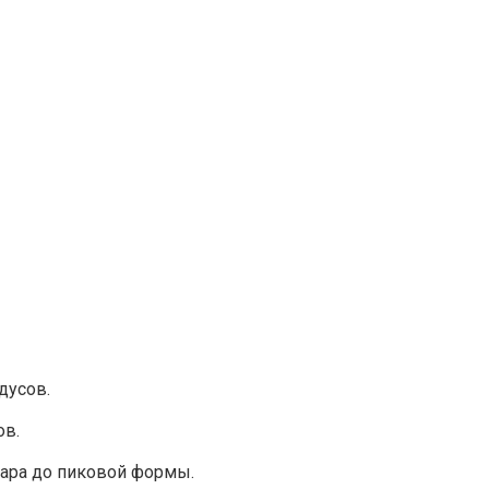
дусов.
ов.
хара до пиковой формы.